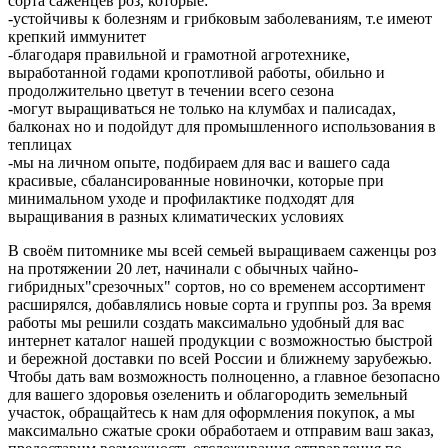
сорта саженцев роз, которые:
-устойчивы к болезням и грибковым заболеваниям, т.е имеют
крепкий иммунитет
-благодаря правильной и грамотной агротехнике,
выработанной годами кропотливой работы, обильно и
продолжительно цветут в течении всего сезона
-могут выращиваться не только на клумбах и палисадах,
балконах но и подойдут для промышленного использования в
теплицах
-мы на личном опыте, подбираем для вас и вашего сада
красивые, сбалансированные новиночки, которые при
минимальном уходе и профилактике подходят для
выращивания в разных климатических условиях
В своём питомнике мы всей семьей выращиваем саженцы роз
на протяжении 20 лет, начинали с обычных чайно-
гибридных"срезочных" сортов, но со временем ассортимент
расширялся, добавлялись новые сорта и группы роз. За время
работы мы решили создать максимально удобный для вас
интернет каталог нашей продукции с возможностью быстрой
и бережной доставки по всей России и ближнему зарубежью.
Чтобы дать вам возможность полноценно, а главное безопасно
для вашего здоровья озеленить и облагородить земельный
участок, обращайтесь к нам для оформления покупок, а мы
максимально сжатые сроки обработаем и отправим ваш заказ,