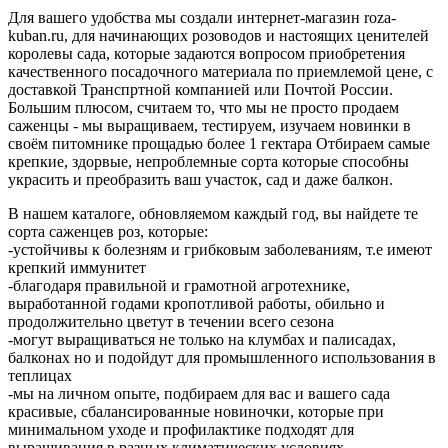
Для вашего удобства мы создали интернет-магазин roza-
kuban.ru, для начинающих розоводов и настоящих ценителей
королевы сада, которые задаются вопросом приобретения
качественного посадочного материала по приемлемой цене, с
доставкой Транспртной компанией или Почтой России.
Большим плюсом, считаем то, что мы не просто продаем
саженцы - мы выращиваем, тестируем, изучаем новинки в
своём питомнике прощадью более 1 гектара Отбираем самые
крепкие, здорвые, непроблемные сорта которые способны
украсить и преобразить ваш участок, сад и даже балкон.
В нашем каталоге, обновляемом каждый год, вы найдете те
сорта саженцев роз, которые:
-устойчивы к болезням и грибковым заболеваниям, т.е имеют
крепкий иммунитет
-благодаря правильной и грамотной агротехнике,
выработанной годами кропотливой работы, обильно и
продолжительно цветут в течении всего сезона
-могут выращиваться не только на клумбах и палисадах,
балконах но и подойдут для промышленного использования в
теплицах
-мы на личном опыте, подбираем для вас и вашего сада
красивые, сбалансированные новиночки, которые при
минимальном уходе и профилактике подходят для
выращивания в разных климатических условиях